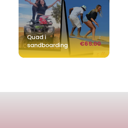
Quad i
Z
€
65.00
sandboarding