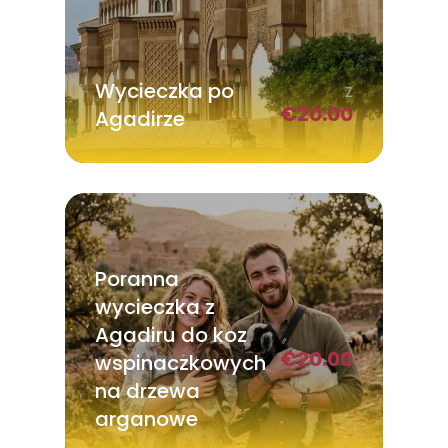
Wycieczka po
Z
€
20.00
Agadirze
Poranna
wycieczka z
Agadiru do koz
Z
€
20.00
wspinaczkowych
na drzewa
arganowe