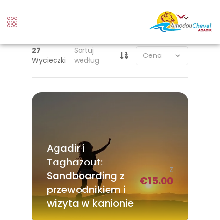
27
Sortuj
Wycieczki
według
Agadir i
Taghazout:
Z
Sandboarding z
€
15.00
przewodnikiem i
wizyta w kanionie