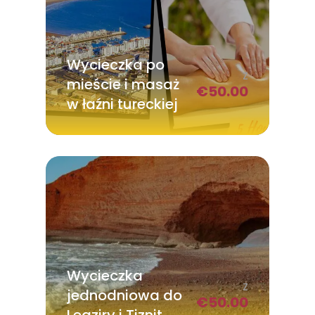
Wycieczka po
Z
mieście i masaż
€
50.00
w łaźni tureckiej
Wycieczka
Z
jednodniowa do
€
50.00