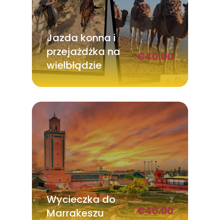
Jazda konna i
Z
przejażdżka na
€
40.00
wielbłądzie
Wycieczka do
Z
€
40.00
Marrakeszu