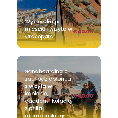
Wycieczka po
Z
mieście i wizyta w
€
40.00
Crocoparc
Sandboarding o
zachodzie słońca
z wizytą w
Z
kanionie,
€
40.00
quadem i kolacją
z grilla
marokańskiego