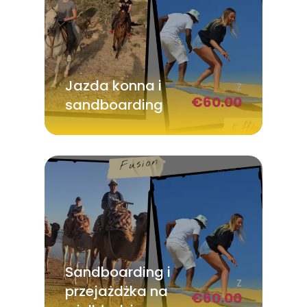
Jazda konna i
Z
€
60.00
sandboarding
Sandboarding i
Z
przejażdżka na
€
60.00