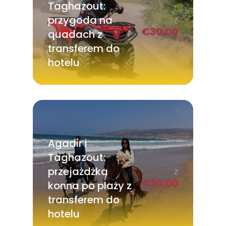
Taghazout:
przygoda na
Z
€
30.00
quadach z
transferem do
hotelu
Agadir i
Taghazout:
przejażdżka
Z
€
30.00
konna po plaży z
transferem do
hotelu