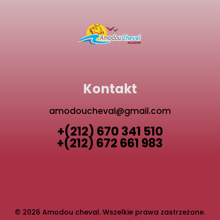
Kontakt
amodoucheval@gmail.com
+(212) 670 341 510
+(212) 672 661 983
QUAD TAGHAZOUT
PRZEWODNIK PO ATRAKCJACH W
AGADIRZE
AGADIR QUAD BIKE
© 2026 Amodou cheval. Wszelkie prawa zastrzeżone.