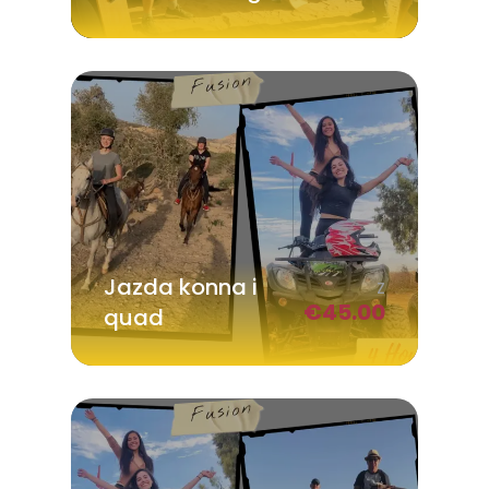
Jazda konna i
Z
€
45.00
quad