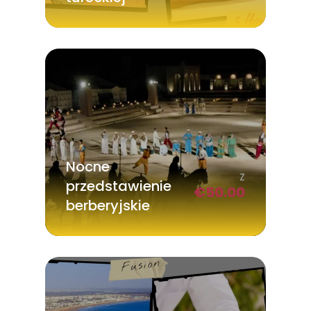
Nocne
Z
przedstawienie
€
50.00
berberyjskie