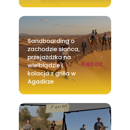
Sandboarding o
zachodzie słońca,
przejażdżka na
Z
€
40.00
wielbłądzie i
kolacja z grilla w
Agadirze