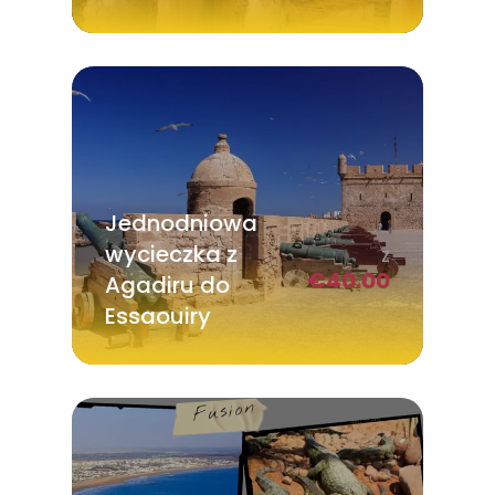
Jednodniowa
wycieczka z
Z
€
40.00
Agadiru do
Essaouiry