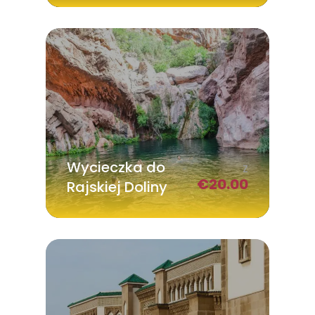
Wycieczka do
Z
€
20.00
Rajskiej Doliny