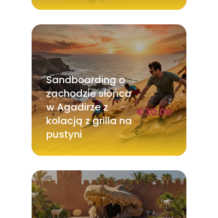
Sandboarding o
zachodzie słońca
Z
w Agadirze z
€
30.00
kolacją z grilla na
pustyni