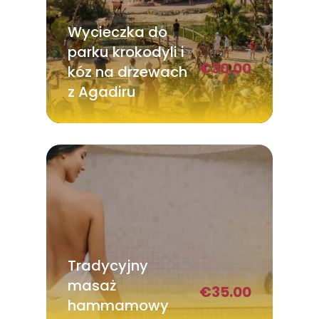
Wycieczka do
parku krokodyli i
Z
€
30.00
kóz na drzewach
z Agadiru
Tradycyjny
Z
masaż
€
35.00
hammamowy