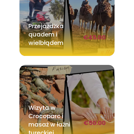
Przejażdżka
Z
quadem i
€
45.00
wielbłądem
Wizyta w
Crocoparc i
Z
€
50.00
masaż w łaźni
tureckiej