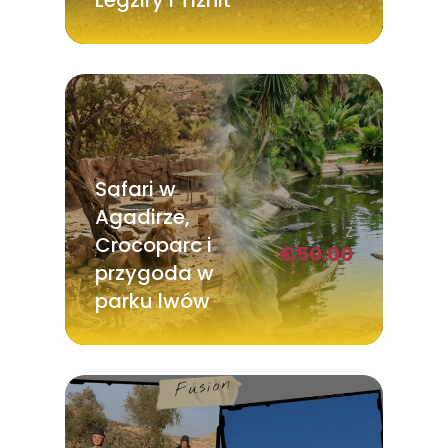
Legziry i Tiznit
Safari w
Agadirze,
Z
Crocoparc i
€
50.00
przygoda w
parku lwów