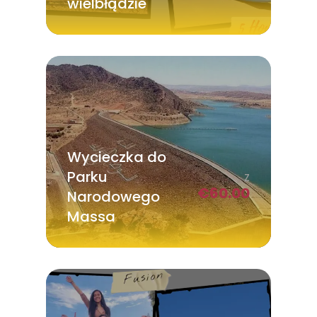
wielbłądzie
Wycieczka do
Parku
Z
€
60.00
Narodowego
Massa