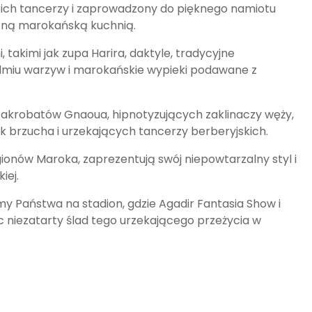
kich tancerzy i zaprowadzony do pięknego namiotu
czną marokańską kuchnią.
takimi jak zupa Harira, daktyle, tradycyjne
edmiu warzyw i marokańskie wypieki podawane z
h akrobatów Gnaoua, hipnotyzujących zaklinaczy węży,
 brzucha i urzekających tancerzy berberyjskich.
onów Maroka, zaprezentują swój niepowtarzalny styl i
iej.
y Państwa na stadion, gdzie Agadir Fantasia Show i
niezatarty ślad tego urzekającego przeżycia w