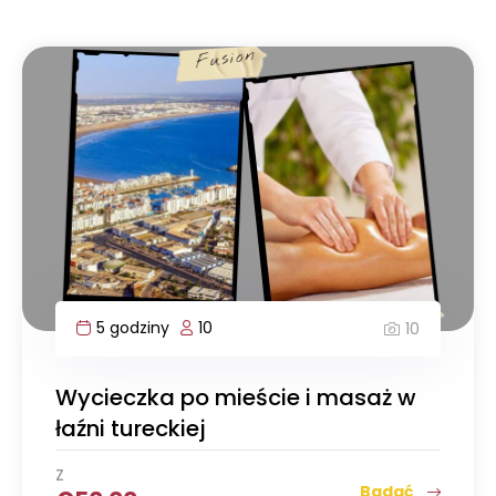
5 godziny
10
10
Wycieczka po mieście i masaż w
łaźni tureckiej
Z
Badać