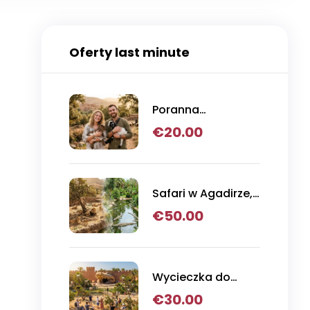
Oferty last minute
Poranna
wycieczka z
€
20.00
Agadiru do koz
wspinaczkowych
na drzewa
arganowe
Safari w Agadirze,
Crocoparc i
€
50.00
przygoda w parku
lwów
Wycieczka do
parku krokodyli i
€
30.00