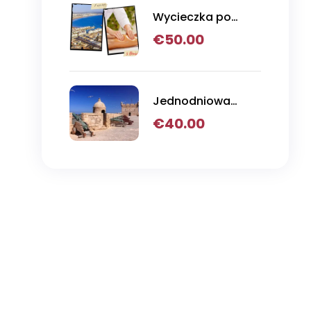
Wycieczka po
mieście i masaż w
€
50.00
łaźni tureckiej
Jednodniowa
wycieczka z
€
40.00
Agadiru do
Essaouiry