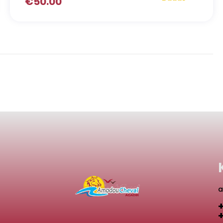
€
50.00
a