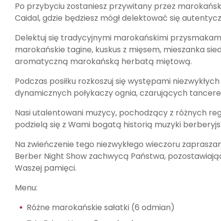
Po przybyciu zostaniesz przywitany przez marokańs
Caidal, gdzie będziesz mógł delektować się autenty
Delektuj się tradycyjnymi marokańskimi przysmakami, 
marokańskie tagine, kuskus z mięsem, mieszanka si
aromatyczną marokańską herbatą miętową.
Podczas posiłku rozkoszuj się występami niezwykłyc
dynamicznych połykaczy ognia, czarujących tancerek
Nasi utalentowani muzycy, pochodzący z różnych regi
podzielą się z Wami bogatą historią muzyki berberyjsk
Na zwieńczenie tego niezwykłego wieczoru zapraszam
Berber Night Show zachwycą Państwa, pozostawiając 
Waszej pamięci.
Menu:
Różne marokańskie sałatki (6 odmian)