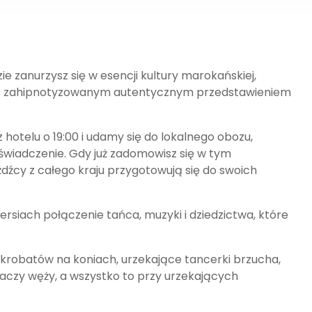
ie zanurzysz się w esencji kultury marokańskiej,
ąc zahipnotyzowanym autentycznym przedstawieniem
hotelu o 19:00 i udamy się do lokalnego obozu,
wiadczenie. Gdy już zadomowisz się w tym
dźcy z całego kraju przygotowują się do swoich
ersiach połączenie tańca, muzyki i dziedzictwa, które
akrobatów na koniach, urzekające tancerki brzucha,
naczy węży, a wszystko to przy urzekających