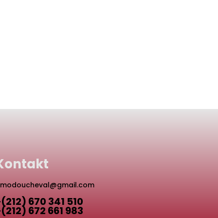
Kontakt
modoucheval@gmail.com
+(212) 670 341 510
+(212) 672 661 983