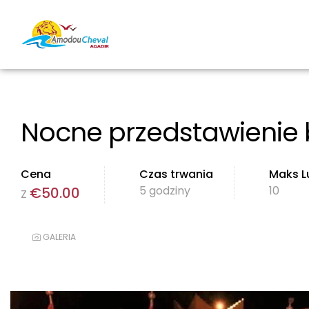
Nocne przedstawienie 
Cena
Czas trwania
Maks L
5 godziny
10
€
50.00
Z
GALERIA