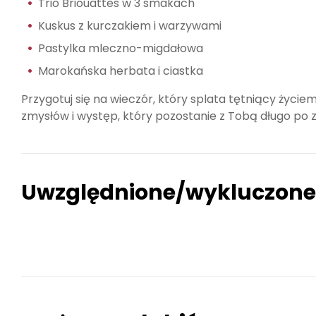
Trio Briouattes w 3 smakach
Kuskus z kurczakiem i warzywami
Pastylka mleczno-migdałowa
Marokańska herbata i ciastka
Przygotuj się na wieczór, który splata tętniący życie
zmysłów i występ, który pozostanie z Tobą długo po 
Uwzględnione/wykluczone
RAJSKA DOLINA AGADIR