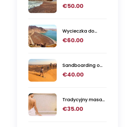
jednodniowa do
€
50.00
Legziry i Tiznit
Wycieczka do
Parku Narodowego
€
60.00
Massa
Sandboarding o
zachodzie słońca,
€
40.00
przejażdżka na
wielbłądzie i
kolacja z grilla w
Agadirze
Tradycyjny masaż
hammamowy
€
35.00