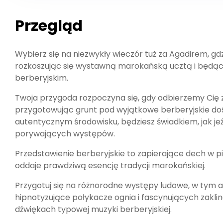
Przegląd
Wybierz się na niezwykły wieczór tuż za Agadirem, gdz
rozkoszując się wystawną marokańską ucztą i będ
berberyjskim.
Twoja przygoda rozpoczyna się, gdy odbierzemy Cię z 
przygotowując grunt pod wyjątkowe berberyjskie doś
autentycznym środowisku, będziesz świadkiem, jak jeź
porywających występów.
Przedstawienie berberyjskie to zapierające dech w pi
oddaje prawdziwą esencję tradycji marokańskiej.
Przygotuj się na różnorodne występy ludowe, w tym 
hipnotyzujące połykacze ognia i fascynujących zakli
dźwiękach typowej muzyki berberyjskiej.