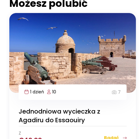
Możesz polubić
1 dzień
10
7
Jednodniowa wycieczka z
Agadiru do Essaouiry
Z
Badać