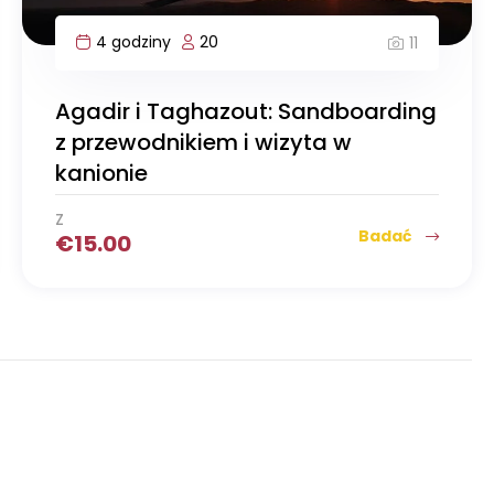
4 godziny
20
11
Agadir i Taghazout: Sandboarding
z przewodnikiem i wizyta w
kanionie
Z
Badać
€
15.00