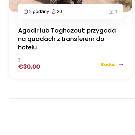
2 godziny
20
9
Agadir lub Taghazout: przygoda
na quadach z transferem do
hotelu
Z
Badać
€
30.00