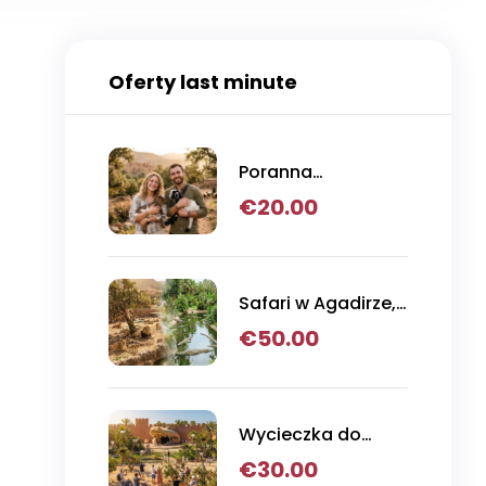
Oferty last minute
Poranna
wycieczka z
€
20.00
Agadiru do koz
wspinaczkowych
na drzewa
arganowe
Safari w Agadirze,
Crocoparc i
€
50.00
przygoda w parku
lwów
Wycieczka do
parku krokodyli i
€
30.00