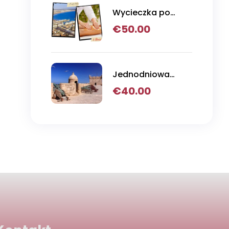
Wycieczka po
mieście i masaż w
€
50.00
łaźni tureckiej
Jednodniowa
wycieczka z
€
40.00
Agadiru do
Essaouiry