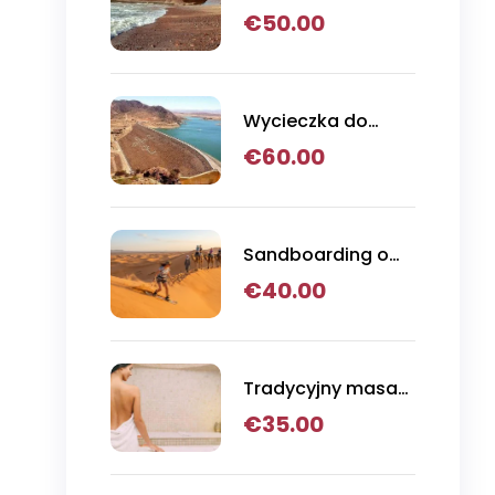
jednodniowa do
€
50.00
Legziry i Tiznit
Wycieczka do
Parku Narodowego
€
60.00
Massa
Sandboarding o
zachodzie słońca,
€
40.00
przejażdżka na
wielbłądzie i
kolacja z grilla w
Agadirze
Tradycyjny masaż
hammamowy
€
35.00