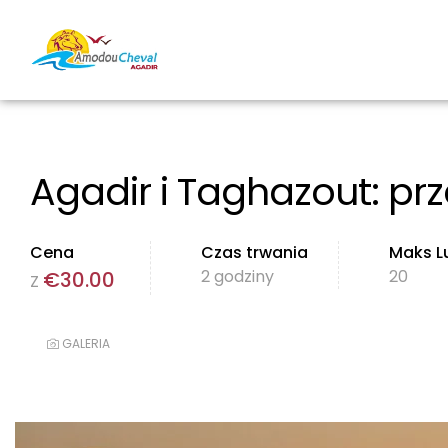
Agadir i Taghazout: pr
Cena
Czas trwania
Maks L
2 godziny
20
€
30.00
Z
GALERIA