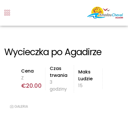
Wycieczka po Agadirze
Czas
Cena
Maks
trwania
Z
Ludzie
3
€
20.00
15
godziny
GALERIA