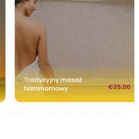
Tradycyjny masaż
Z
€
35.00
hammamowy