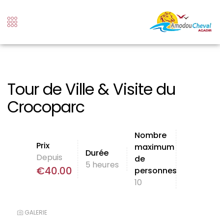
Tour de Ville & Visite du
Crocoparc
Nombre
Prix
maximum
Durée
Depuis
de
5 heures
€
40.00
personnes
10
GALERIE