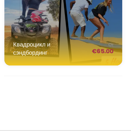
Квадроцикл и
От
€
65.00
сэндбординг