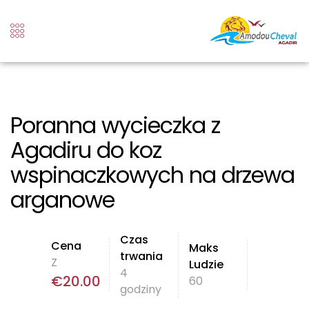
Poranna wycieczka z
Agadiru do koz
wspinaczkowych na drzewa
arganowe
Czas
Cena
Maks
trwania
Z
Ludzie
4
€
20.00
60
godziny