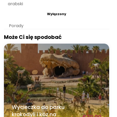
arabski
Wyłączony
Porady
Może Ci się spodobać
Wycieczka do parku
Z
krokodyli i kóz na
€
30.00