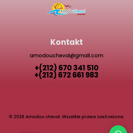
Kontakt
amodoucheval@gmail.com
+(212) 670 341 510
+(212) 672 661 983
QUAD TAGHAZOUT
PRZEWODNIK PO ATRAKCJACH W
AGADIRZE
AGADIR QUAD BIKE
© 2026 Amodou cheval. Wszelkie prawa zastrzeżone.
JAZDA KONNA TAGHAZOUT