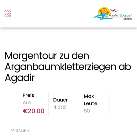
Morgentour zu den
Arganbaumkletterziegen ab
Agadir
Preis
Max
Dauer
Aus
Leute
4 Std.
€
20.00
60
GALERIE