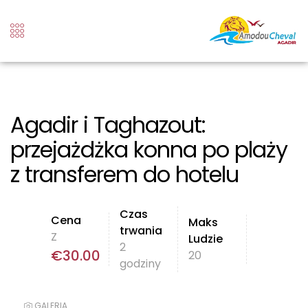
Agadir i Taghazout:
przejażdżka konna po plaży
z transferem do hotelu
Czas
Cena
Maks
trwania
Z
Ludzie
2
€
30.00
20
godziny
GALERIA