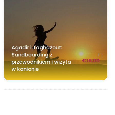
Agadir i Taghazout:
Sandboarding z
Z
€
15.00
przewodnikiem i wizyta
w kanionie