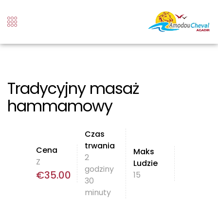
Tradycyjny masaż
hammamowy
Czas
trwania
Cena
Maks
2
Z
Ludzie
godziny
€
35.00
15
30
minuty