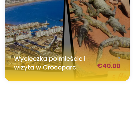
Wycieczka po mieście i
Z
€
40.00
wizyta w Crocoparc