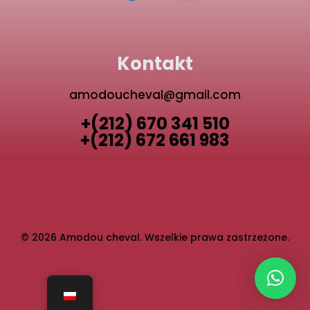
Kontakt
amodoucheval@gmail.com
+(212) 670 341 510
+(212) 672 661 983
QUAD TAGHAZOUT
PRZEWODNIK PO ATRAKCJACH W
AGADIRZE
AGADIR QUAD BIKE
© 2026 Amodou cheval. Wszelkie prawa zastrzeżone.
JAZDA KONNA TAGHAZOUT
PIASKOWNICTWO TAGHAZOUT
QUAD TAGHAZOUT