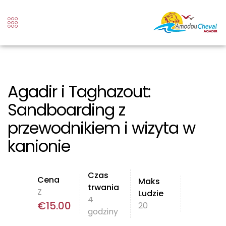
Agadir i Taghazout:
Sandboarding z
przewodnikiem i wizyta w
kanionie
Czas
Cena
Maks
trwania
Z
Ludzie
4
€
15.00
20
godziny