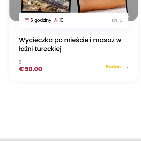
5 godziny
10
10
Wycieczka po mieście i masaż w
łaźni tureckiej
Z
Badać
€
50.00