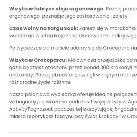
Wizyta w fabryce oleju arganowego:
Poznaj proce
arganowego, poznając jego zastosowania i zalety.
Czas wolny na targu Souk:
Zanurz się w marokański
wchodząc w interakcję ze sprzedawcami i odkrywając
Po wycieczce po mieście udamy się do Crocoparc na
Wizyta w Crocoparcu:
Malownicza przejażdżka od mi
gdzie będziesz otoczony przez ponad 300 krokodyli n
anakondy. Poczuj atmosferę dżungli w bujnym otoczeni
różnorodne życie roślinne.
Nasza półdniowa wycieczka oferuje idealne połączenie 
wzbogacające wrażenia podczas Twojej wizyty w Aga
ActivityTaghazout podczas tej ekscytującej 5-godzin
miasta i spotykasz fascynujący świat krokodyli w Cr