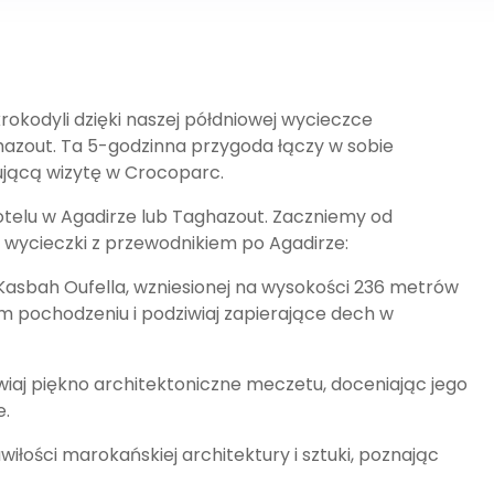
krokodyli dzięki naszej półdniowej wycieczce
azout. Ta 5-godzinna przygoda łączy w sobie
ującą wizytę w Crocoparc.
otelu w Agadirze lub Taghazout. Zaczniemy od
j wycieczki z przewodnikiem po Agadirze:
 Kasbah Oufella, wzniesionej na wysokości 236 metrów
m pochodzeniu i podziwiaj zapierające dech w
iaj piękno architektoniczne meczetu, doceniając jego
e.
wiłości marokańskiej architektury i sztuki, poznając