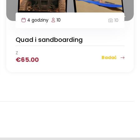
4 godziny
10
10
Quad i sandboarding
Z
Badać
€
65.00