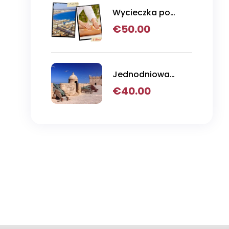
Wycieczka po
mieście i masaż w
€
50.00
łaźni tureckiej
Jednodniowa
wycieczka z
€
40.00
Agadiru do
Essaouiry