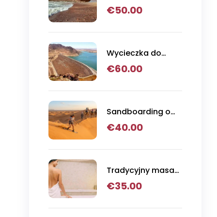
jednodniowa do
€
50.00
Legziry i Tiznit
Wycieczka do
Parku Narodowego
€
60.00
Massa
Sandboarding o
zachodzie słońca,
€
40.00
przejażdżka na
wielbłądzie i
kolacja z grilla w
Agadirze
Tradycyjny masaż
hammamowy
€
35.00