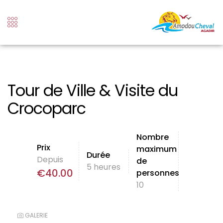
Tour de Ville & Visite du
Crocoparc
Nombre
Prix
maximum
Durée
Depuis
de
5 heures
€
40.00
personnes
10
GALERIE