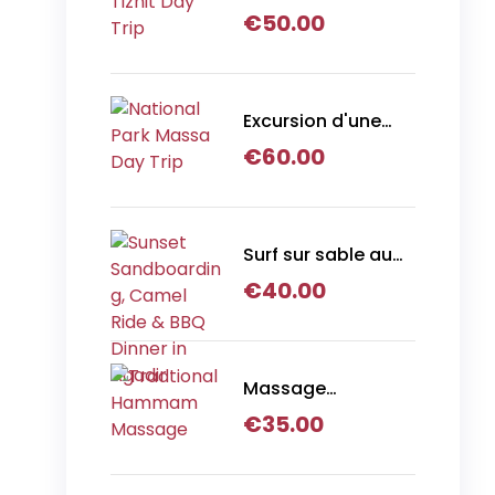
journée à Legzira
€
50.00
et Tiznit
Excursion d'une
journée au parc
€
60.00
national Massa
Surf sur sable au
coucher du soleil,
€
40.00
balade à dos de
chameau et dîner
barbecue à Agadir
Massage
Hammam
€
35.00
Traditionnel