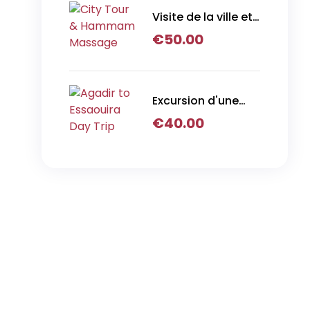
Visite de la ville et
massage
€
50.00
hammam
Excursion d'une
journée d'Agadir à
€
40.00
Essaouira