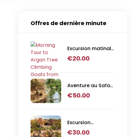
Offres de dernière minute
Excursion matinale
aux chèvres
€
20.00
grimpantes aux
arganiers au
départ d'Agadir
Aventure au Safari
d'Agadir, au
€
50.00
Crocoparc et au
Parc des Lions
Excursion
Crocoparc et
€
30.00