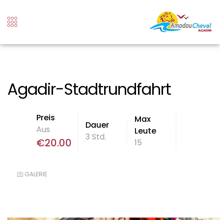
Agadir-Stadtrundfahrt
Preis
Max
Dauer
Aus
Leute
3 Std.
€
20.00
15
GALERIE