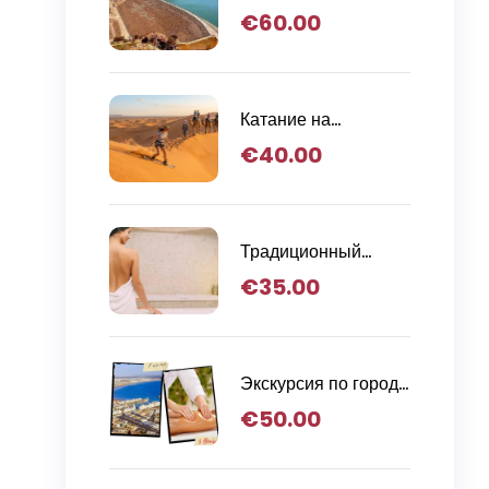
поездка в
€
60.00
национальный парк
Масса
Катание на
сэндборде на
€
40.00
закате, катание на
верблюдах и ужин-
барбекю в Агадире.
Традиционный
массаж Хаммам
€
35.00
Экскурсия по городу
и массаж хаммам
€
50.00