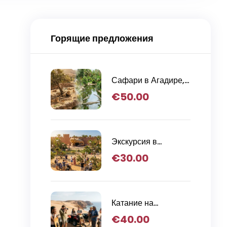
Горящие предложения
Сафари в Агадире,
Крокопарк и
€
50.00
Приключения в
Львином парке
Экскурсия в
крокопарк и козы на
€
30.00
деревьях из
Агадира.
Катание на
сэндборде на закате
€
40.00