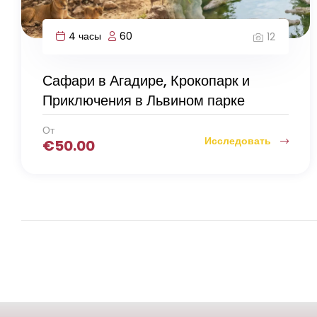
4 часы
60
12
Сафари в Агадире, Крокопарк и
Приключения в Львином парке
От
Исследовать
€
50.00