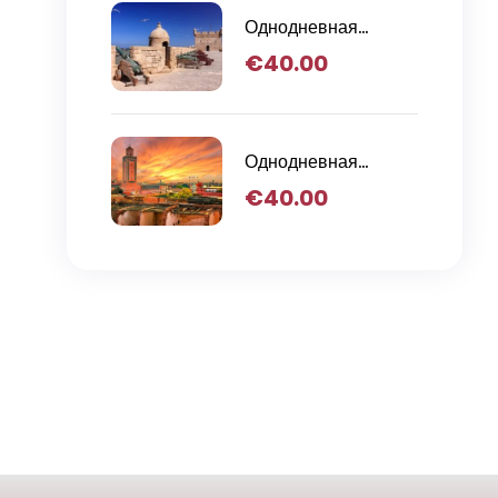
Однодневная
поездка из Агадира
€
40.00
в Эс-Сувейру
Однодневная
поездка в Марракеш
€
40.00