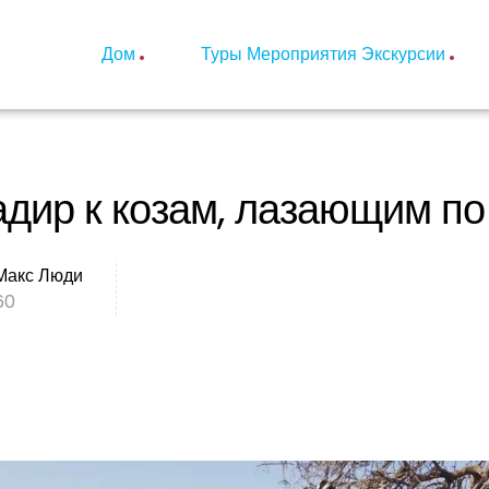
Дом
Туры Мероприятия Экскурсии
адир к козам, лазающим п
Макс Люди
60