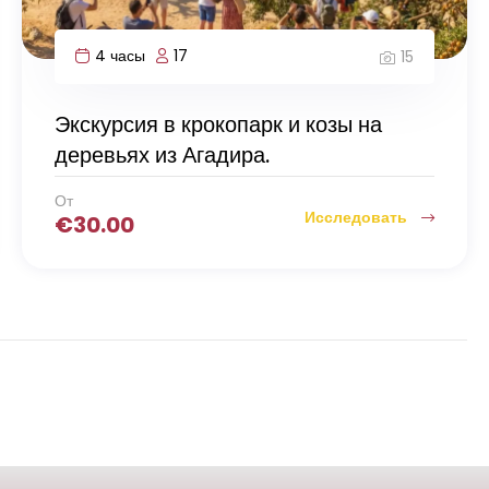
4 часы
17
15
Экскурсия в крокопарк и козы на
деревьях из Агадира.
От
Исследовать
€
30.00