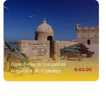
Однодневная поездка из
От
€
40.00
Агадира в Эс-Сувейру