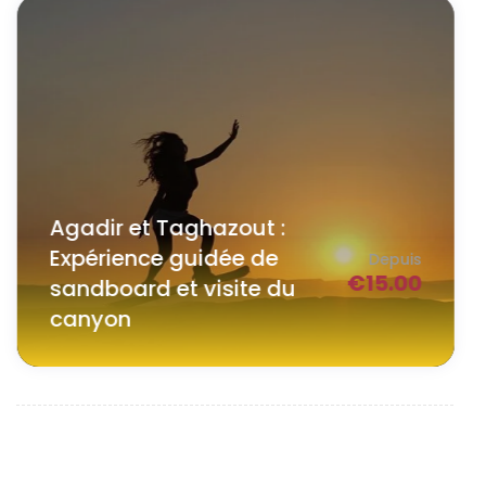
Agadir et Taghazout :
Expérience guidée de
Depuis
€
15.00
sandboard et visite du
canyon