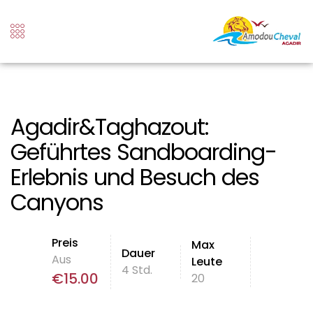
Agadir&Taghazout:
Geführtes Sandboarding-
Erlebnis und Besuch des
Canyons
Preis
Max
Dauer
Aus
Leute
4 Std.
€
15.00
20