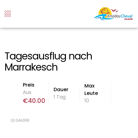
Tagesausflug nach
Marrakesch
Preis
Max
Dauer
Aus
Leute
1 Tag
€
40.00
10
GALERIE