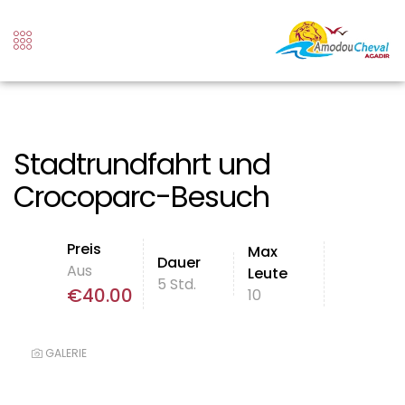
Stadtrundfahrt und
Crocoparc-Besuch
Preis
Max
Dauer
Aus
Leute
5 Std.
€
40.00
10
GALERIE