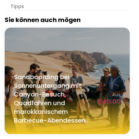
Tipps
Sie können auch mögen
Sandboarding bei
Sonnenuntergang mit
Canyon-Besuch,
Aus
€
40.00
Quadfahren und
marokkanischem
Barbecue-Abendessen